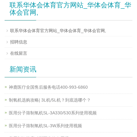
联系华体会体育官方网站_华体会体育_华
体会官网,
联系华体会体育官方网站_华体会体育_华体会官网,
招聘信息
在线留言
新闻资讯
神鹿医疗全国售后服务电话400-993-6860
制氧机选购攻略| 3L机/5L机？到底选哪个？
医用分子筛制氧机SL-3A330/530系列使用视频
医用分子筛制氧机SL-3W系列使用视频