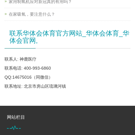
家用制氧机应对新冠真的有用吗？
在家吸氧，要注意什么？
联系华体会体育官方网站_华体会体育_华
体会官网,
联系人: 神鹿医疗
联系电话: 400-993-6860
QQ:14675016（同微信）
联系地址: 北京市房山区琉璃河镇
网站栏目