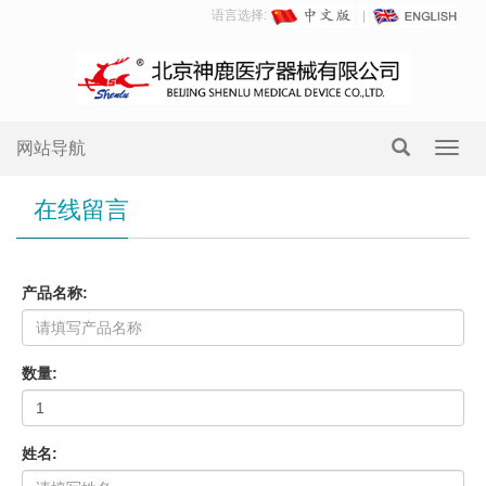
语言选择:
网站导航
Toggl
navig
在线留言
产品名称:
数量:
姓名: