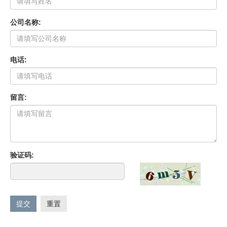
公司名称:
电话:
留言:
验证码:
提交
重置